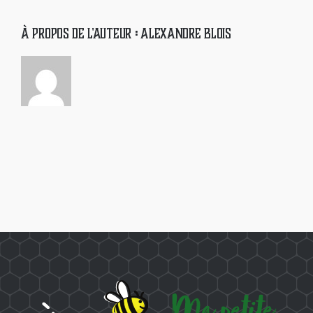
déduction
fiscale
À propos de l'auteur :
Alexandre Blois
pour
l’entreprise
?