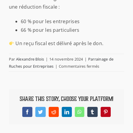
PARRAINAGE
une réduction fiscale :
60 % pour les entreprises
ACTUALITÉS
66 % pour les particuliers
CONTACT
Un reçu fiscal est délivré après le don.
Par
Alexandre Blois
|
14 novembre 2024
|
Parrainage de
FOIRE AUX QUESTIONS
sur
Ruches pour Entreprises
|
Commentaires fermés
Est-
NEWSLETTER
ce
que
ce
Share This Story, Choose Your Platform!
parrainage
donne
Facebook
Twitter
Reddit
LinkedIn
WhatsApp
Tumblr
Pinterest
droit
à
une