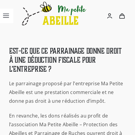
Passer
au
Navigation
contenu
à
ACCUEIL
bascule
Est-ce que ce parrainage donne droit
L’ASSOCIATION
à une déduction fiscale pour
l’entreprise ?
NOUS CONNAÎTRE
Le parrainage proposé par l’entreprise Ma Petite
Abeille est une prestation commerciale et ne
LA BOUTIQUE
donne pas droit à une réduction d’impôt.
En revanche, les dons réalisés au profit de
PARRAINAGE ENTREPRISES
l’association Ma Petite Abeille – Protection des
Abeilles et Parrainage de Ruches ouvrent droit à