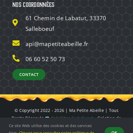
Nos coordonnées
61 Chemin de Labatut, 33370
Salleboeuf
api@mapetiteabeille.fr
06 60 52 50 73
CONTACT
© Copyright 2022 - 2026 | Ma Petite Abeille | Tous
Droits Réservés
CréaSites
Sud-Ouest
- Création de
Ce site Web utilise des cookies et des services
site internet à Bordeaux
tiers.
Cliquez pour consulter notre politique de
OK