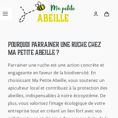
Passer
au
Navigation
contenu
à
ACCUEIL
bascule
Pourquoi parrainer une ruche chez
L’ASSOCIATION
Ma Petite Abeille ?
Parrainer une ruche est une action concrète et
NOUS CONNAÎTRE
engageante en faveur de la biodiversité. En
choisissant Ma Petite Abeille, vous soutenez un
LA BOUTIQUE
apiculteur local et contribuez à la protection des
abeilles, indispensables à notre écosystème. De
PARRAINAGE ENTREPRISES
plus, vous valorisez l’image écologique de votre
entreprise tout en créant un lien fort avec vos