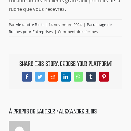
collaborateurs et clients grâce aux produits de la
PARRAINAGE
ruche que vous recevrez.
ACTUALITÉS
Par
Alexandre Blois
|
14 novembre 2024
|
Parrainage de
sur
Ruches pour Entreprises
|
Commentaires fermés
Pourquoi
CONTACT
parrainer
une
ruche
FOIRE AUX QUESTIONS
Share This Story, Choose Your Platform!
chez
Ma
Facebook
Twitter
Reddit
LinkedIn
WhatsApp
Tumblr
Pinterest
NEWSLETTER
Petite
Abeille
?
À propos de l'auteur :
Alexandre Blois