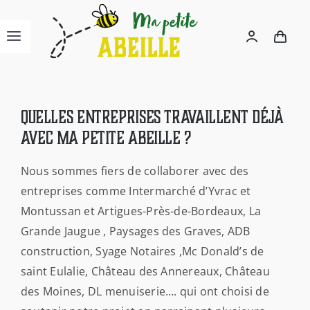
Passer
au
Navigation
contenu
à
ACCUEIL
bascule
Quelles entreprises travaillent déjà
L’ASSOCIATION
avec Ma Petite Abeille ?
Nous sommes fiers de collaborer avec des
NOUS CONNAÎTRE
entreprises comme Intermarché d’Yvrac et
Montussan et Artigues-Près-de-Bordeaux, La
LA BOUTIQUE
Grande Jaugue , Paysages des Graves, ADB
construction, Syage Notaires ,Mc Donald’s de
PARRAINAGE ENTREPRISES
saint Eulalie, Château des Annereaux, Château
des Moines, DL menuiserie…. qui ont choisi de