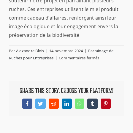
soutenir notre projet en parrainant plusieurs
PARRAINAGE
ruches. Ces entreprises utilisent le miel produit
comme cadeau d’affaires, renforçant ainsi leur
ACTUALITÉS
image écologique et leur engagement envers la
préservation de la biodiversité
CONTACT
Par
Alexandre Blois
|
14 novembre 2024
|
Parrainage de
sur
Ruches pour Entreprises
|
Commentaires fermés
FOIRE AUX QUESTIONS
Quelles
entreprises
travaillent
NEWSLETTER
déjà
Share This Story, Choose Your Platform!
avec
Ma
Facebook
Twitter
Reddit
LinkedIn
WhatsApp
Tumblr
Pinterest
Petite
Abeille
?