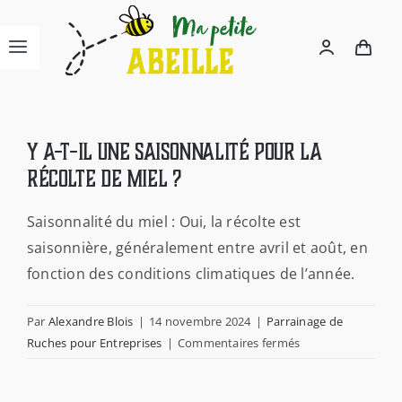
Passer
au
Navigation
contenu
à
ACCUEIL
bascule
Y a-t-il une saisonnalité pour la
L’ASSOCIATION
récolte de miel ?
Saisonnalité du miel : Oui, la récolte est
NOUS CONNAÎTRE
saisonnière, généralement entre avril et août, en
fonction des conditions climatiques de l’année.
LA BOUTIQUE
Par
Alexandre Blois
|
14 novembre 2024
|
Parrainage de
sur
Ruches pour Entreprises
|
Commentaires fermés
PARRAINAGE ENTREPRISES
Y
a-