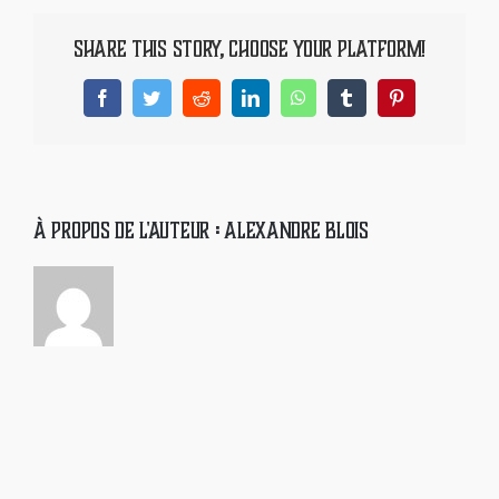
t-
PARRAINAGE
il
Share This Story, Choose Your Platform!
une
ACTUALITÉS
saisonnalité
Facebook
Twitter
Reddit
LinkedIn
WhatsApp
Tumblr
Pinterest
pour
la
CONTACT
récolte
de
miel
À propos de l'auteur :
Alexandre Blois
FOIRE AUX QUESTIONS
?
NEWSLETTER