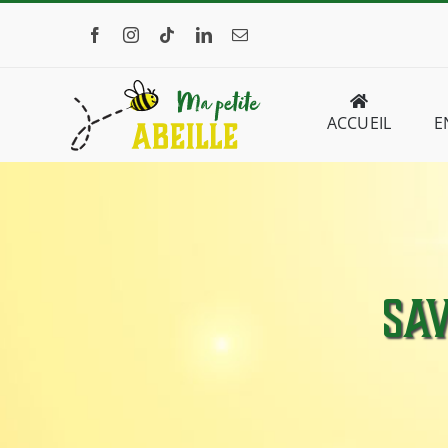
Passer
au
contenu
ACCUEIL
E
Sav