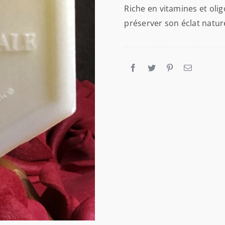
gelée
Riche en vitamines et olig
royale
préserver son éclat natur
100
g