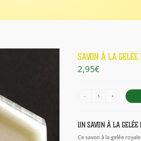
Savon à la gelée 
2,95
€
quantité
de
Savon
Un savon à la gelée
à
la
Ce savon à la gelée royal