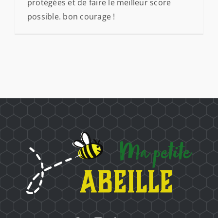
protégées et de faire le meilleur score
possible. bon courage !