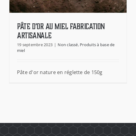
Pâte d’Or au Miel fabrication
artisanale
19 septembre 2023
|
Non classé
,
Produits à base de
miel
Pâte d’Or au Miel fabrication artisanale
Pâte d'or nature en réglette de 150g